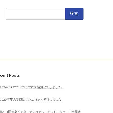
検
索:
cent Posts
2026パイオニアカップにて協賛いたしました。
2025年度大学祭にマシュコット協賛しました
第101回東京インターナショナル・ギフト・ショーに出展致