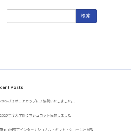
検
索:
cent Posts
2026パイオニアカップにて協賛いたしました。
2025年度大学祭にマシュコット協賛しました
第101回東京インターナショナル・ギフト・ショーに出展致