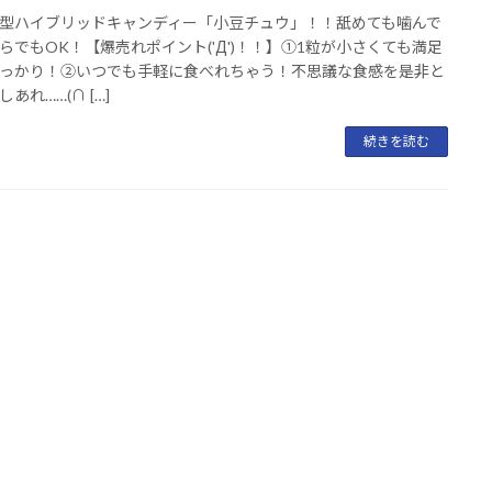
型ハイブリッドキャンディー「小豆チュウ」！！舐めても噛んで
らでもOK！【爆売れポイント('Д')！！】①1粒が小さくても満足
っかり！②いつでも手軽に食べれちゃう！不思議な食感を是非と
あれ……(∩ […]
続きを読む