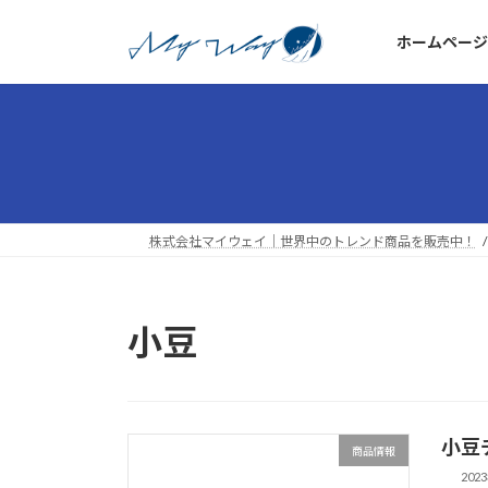
コ
ナ
ン
ビ
ホームページ
テ
ゲ
ン
ー
ツ
シ
へ
ョ
ス
ン
キ
に
ッ
移
株式会社マイウェイ｜世界中のトレンド商品を販売中！
プ
動
小豆
小豆
商品情報
202