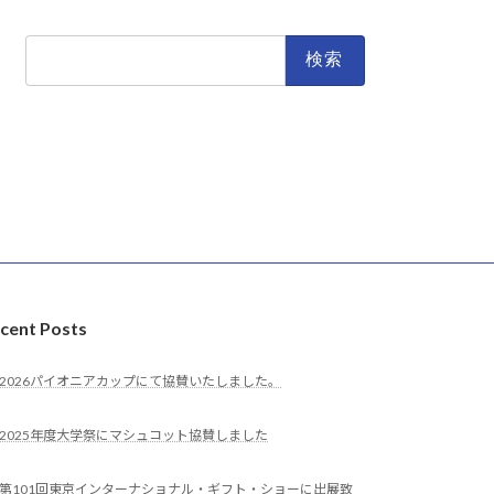
検
索:
cent Posts
2026パイオニアカップにて協賛いたしました。
2025年度大学祭にマシュコット協賛しました
第101回東京インターナショナル・ギフト・ショーに出展致