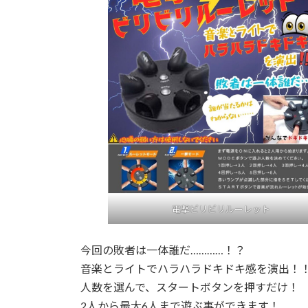
時
:
電撃ビリビリルーレット
今回の敗者は一体誰だ…………！？
音楽とライトでハラハラドキドキ感を演出！
人数を選んで、スタートボタンを押すだけ！
2人から最大6人まで遊ぶ事ができます！