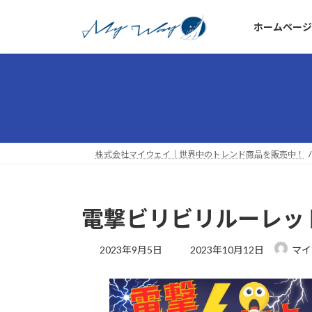
コ
ナ
ン
ビ
ホームページ
テ
ゲ
ン
ー
ツ
シ
へ
ョ
ス
ン
キ
に
ッ
移
株式会社マイウェイ｜世界中のトレンド商品を販売中！
プ
動
電撃ビリビリルーレッ
最
2023年9月5日
2023年10月12日
マイ
終
更
新
日