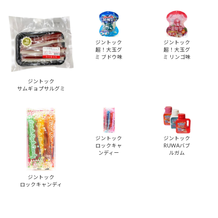
ジントック
ジントック
超！大玉グ
超！大玉グ
ミ ブドウ味
ミ リンゴ味
ジントック
サムギョプサルグミ
ジントック
ジントック
ロックキャ
RUWAバブ
ンディー
ルガム
ジントック
ロックキャンディ