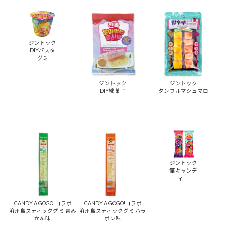
ジントック
DIYパスタ
グミ
ジントック
ジントック
DIY綿菓子
タンフルマシュマロ
ジントック
笛キャンデ
ィー
CANDY A GOGO!コラボ
CANDY A GOGO!コラボ
済州島スティックグミ 青み
済州島スティックグミ ハラ
かん味
ボン味