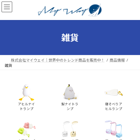
コ
ナ
ン
ビ
テ
ゲ
ン
ー
ツ
シ
へ
ョ
雑貨
ス
ン
キ
に
ッ
移
プ
動
株式会社マイウェイ｜世界中のトレンド商品を販売中！
商品情報
雑貨
アヒルナイ
梨ナイトラ
寝そべりア
トランプ
ンプ
ヒルランプ