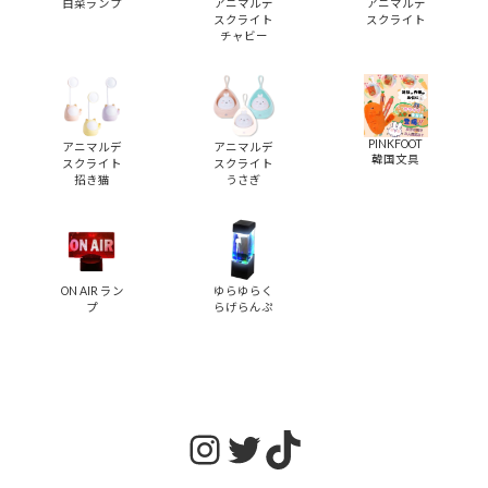
白菜ランプ
アニマルデ
アニマルデ
スクライト
スクライト
チャビー
PINKFOOT
アニマルデ
アニマルデ
韓国文具
スクライト
スクライト
招き猫
うさぎ
ON AIR ラン
ゆらゆらく
プ
らげらんぷ
Instagram
Twitter
TikTok